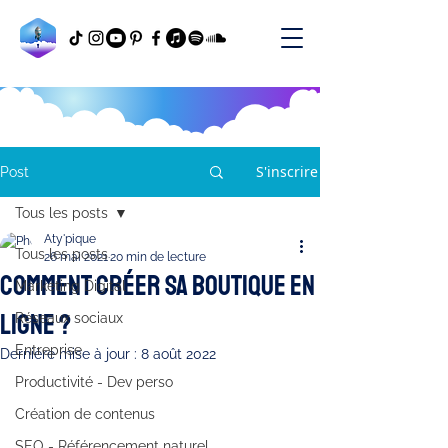
S'inscrire
Post
Tous les posts
Aty'pique
Tous les posts
26 mai 2021
20 min de lecture
Comment créer sa boutique en
Marketing Digital
ligne ?
Réseaux sociaux
Entreprise
Dernière mise à jour :
8 août 2022
Productivité - Dev perso
Création de contenus
SEO - Référencement naturel