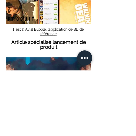
Produit
[Test & Avis] Bubble, l’application de BD de
référence
Article spécialisé lancement de
produit
Affiliation
Comment créer des objets en résine ? Le
guide débutant
Guide avec affiliation aux produits
Amazon
Plus de 200 autres articles généralistes