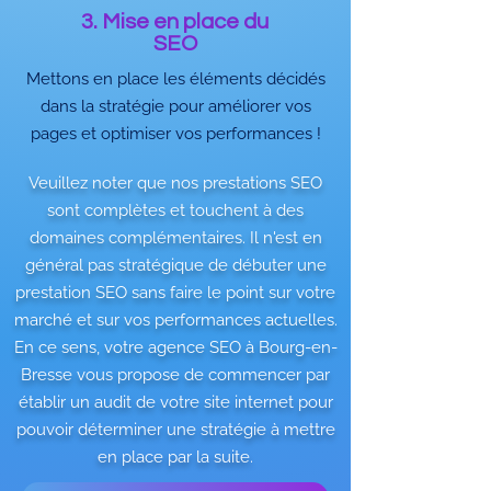
3. Mise en place du
SEO
Mettons en place les éléments décidés
dans la stratégie pour améliorer vos
pages et optimiser vos performances !
Veuillez noter que nos prestations SEO
sont complètes et touchent à des
domaines complémentaires. Il n'est en
général pas stratégique de débuter une
prestation SEO sans faire le point sur votre
marché et sur vos performances actuelles.
En ce sens, votre agence SEO à Bourg-en-
Bresse vous propose de commencer par
établir un audit de votre site internet pour
pouvoir déterminer une stratégie à mettre
en place par la suite.