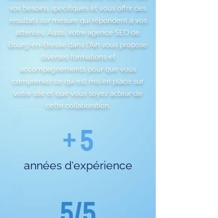
vos besoins spécifiques et vous offrir des
résultats sur mesure qui répondent à vos
attentes. Aussi, votre agence SEO de
Bourg-en-Bresse dans l'Ain vous propose
diverses formations et
accompagnements pour que vous
compreniez ce qui est mis en place sur
votre site et que vous soyez acteur de
cette collaboration.
+ 5
années d'expérience
5/5