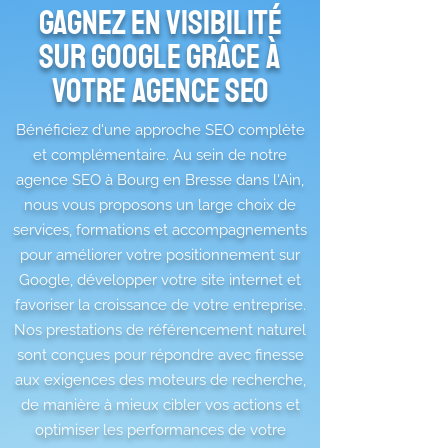
Gagnez en visibilité
sur Google grâce à
votre agence seo
Bénéficiez d'une approche SEO complète
et complémentaire. Au sein de notre
agence SEO à Bourg en Bresse dans l'Ain,
nous vous proposons un large choix de
services, formations et accompagnements
pour améliorer votre positionnement sur
Google, développer votre site internet et
favoriser la croissance de votre entreprise.
Nos prestations de référencement naturel
sont conçues pour répondre avec finesse
aux exigences des moteurs de recherche,
de manière à mieux cibler vos actions et
optimiser les performances de votre