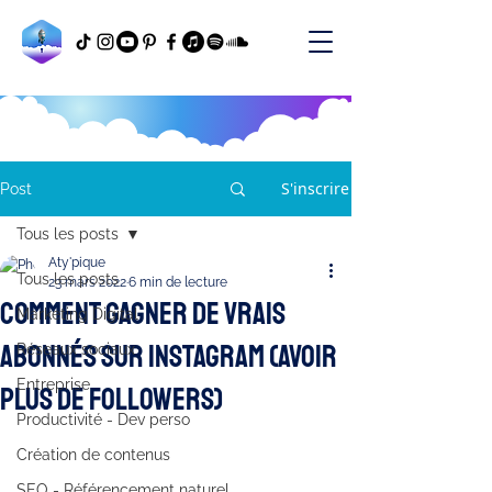
S'inscrire
Post
Tous les posts
Aty'pique
Tous les posts
23 mars 2022
6 min de lecture
Comment gagner de vrais
Marketing Digital
abonnés sur Instagram (avoir
Réseaux sociaux
Entreprise
plus de followers)
Productivité - Dev perso
Création de contenus
SEO - Référencement naturel