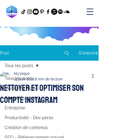
S'inscrire
Post
Tous les posts
Aty'pique
Tous les posts
19 janv. 2022
8 min de lecture
Nettoyer et optimiser son
Marketing Digital
compte Instagram
Réseaux sociaux
Entreprise
Productivité - Dev perso
Création de contenus
SEO - Référencement naturel