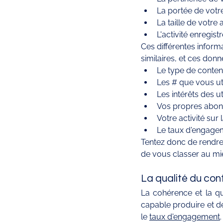
La portée de votr
La taille de votre 
L'activité enregis
Ces différentes infor
similaires, et ces do
Le type de conte
Les # que vous uti
Les intérêts des u
Vos propres abo
Votre activité sur
Le taux d'engageme
Tentez donc de rendre 
de vous classer au mi
La qualité du cont
La cohérence et la q
capable produire et de
le 
taux d'engagement
.