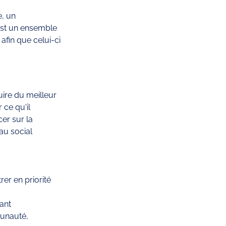
, un 
st un ensemble 
fin que celui-ci 
uire du meilleur 
ce qu'il 
er sur la 
u social 
rer en priorité 
vant
munauté,