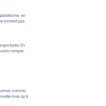
 plateforme, en 
ne trichent pas, 
importante. En 
e votre compte 
a jamais commis 
veillé mais qu'il 