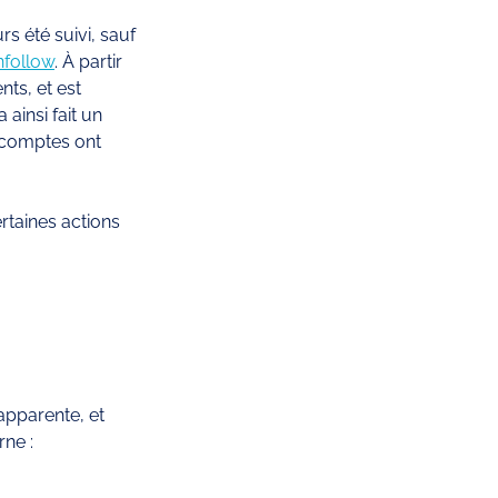
s été suivi, sauf 
nfollow
. À partir 
s, et est 
ainsi fait un 
 comptes ont 
ertaines actions 
pparente, et 
ne : 