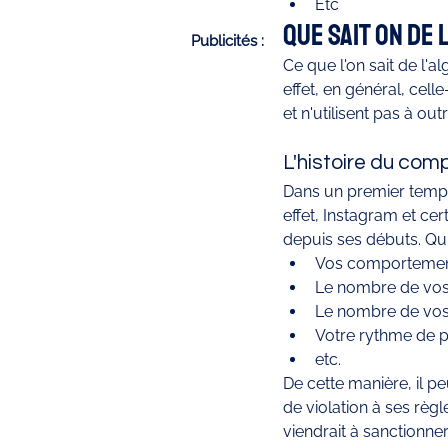
Etc
Que sait on de 
Publicités :
Ce que l'on sait de l'a
effet, en général, cell
et n'utilisent pas à out
L'histoire du com
Dans un premier temps
effet, Instagram et cer
depuis ses débuts. Qu'i
Vos comportements
Le nombre de vo
Le nombre de vo
Votre rythme de p
etc. 
De cette manière, il pe
de violation à ses règl
viendrait à sanctionner.