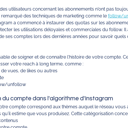
é des utilisateurs concernant les abonnements n'ont pas toujour
a remarqué des techniques de marketing comme le 
follow/u
agram a commencé à instaurer des quotas sur les abonnement
ter les utilisations déloyales et commerciales du follow. Il a 
 de ses comptes lors des dernières années pour savoir quels
 
ensable de soigner et de connaitre l'histoire de votre compte. C
sser votre reach à long terme, comme : 
 de vues, de likes ou autres 
te
llow/unfollow
n du compte dans l'algorithme d'Instagram
votre compte correspond aux thèmes auquel le réseau vous a
qu'il estime que vous produisez. Cette catégorisation concer
contenus 
votre compte 