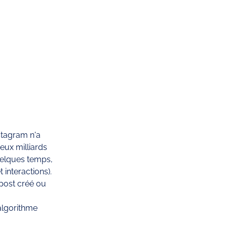
stagram n'a 
eux milliards 
uelques temps, 
interactions). 
post créé ou 
algorithme 