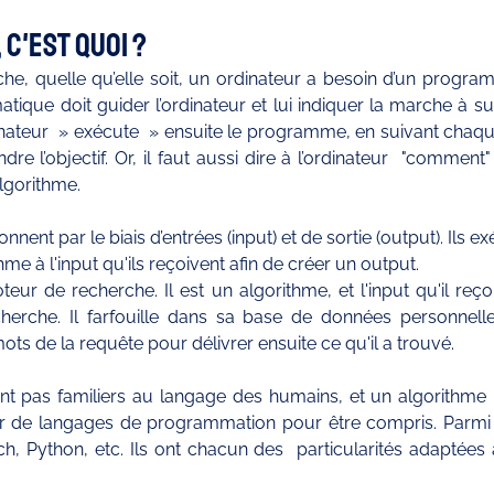
c'est quoi ? 
he, quelle qu’elle soit, un ordinateur a besoin d’un program
que doit guider l’ordinateur et lui indiquer la marche à sui
rdinateur  » exécute  » ensuite le programme, en suivant chaq
e l’objectif. Or, il faut aussi dire à l’ordinateur  "comment" f
’algorithme.
nnent par le biais d’entrées (input) et de sortie (output). Ils 
hme à l'input qu'ils reçoivent afin de créer un output.
ur de recherche. Il est un algorithme, et l'input qu'il reço
herche. Il farfouille dans sa base de données personnelle
ts de la requête pour délivrer ensuite ce qu'il a trouvé.
nt pas familiers au langage des humains, et un algorithme i
tir de langages de programmation pour être compris. Parmi
h, Python, etc. Ils ont chacun des  particularités adaptées 