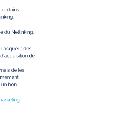
certains 
nking. 
e du Netlinking. 
r acquérir des 
d'acquisition de 
 mais de les 
rêmement 
à un bon 
marketing.