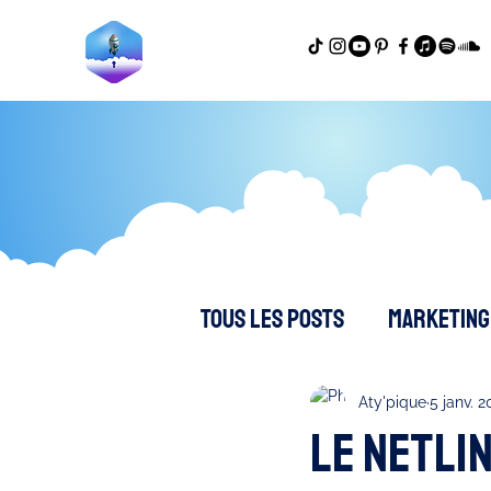
Tous les posts
Marketing 
Productivité - Dev perso
Aty'pique
5 janv. 2
Le Netlin