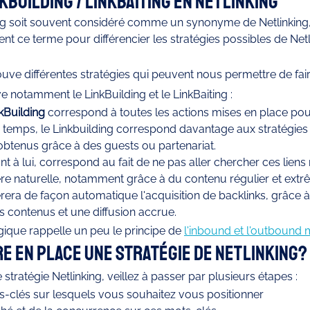
building / Linkbaiting en Netlinking 
ing soit souvent considéré comme un synonyme de Netlinking, 
nt ce terme pour différencier les stratégies possibles de Netli
ouve différentes stratégies qui peuvent nous permettre de fair
e notamment le LinkBuilding et le LinkBaiting : 
kBuilding
 correspond à toutes les actions mises en place pou
e temps, le Linkbuilding correspond davantage aux stratégies 
obtenus grâce à des guests ou partenariat. 
nt à lui, correspond au fait de ne pas aller chercher ces liens
re naturelle, notamment grâce à du contenu régulier et ext
nèrera de façon automatique l'acquisition de backlinks, grâce 
 contenus et une diffusion accrue. 
ique rappelle un peu le principe de 
l'inbound et l'outbound 
 en place une stratégie de Netlinking?
stratégie Netlinking, veillez à passer par plusieurs étapes : 
s-clés sur lesquels vous souhaitez vous positionner 