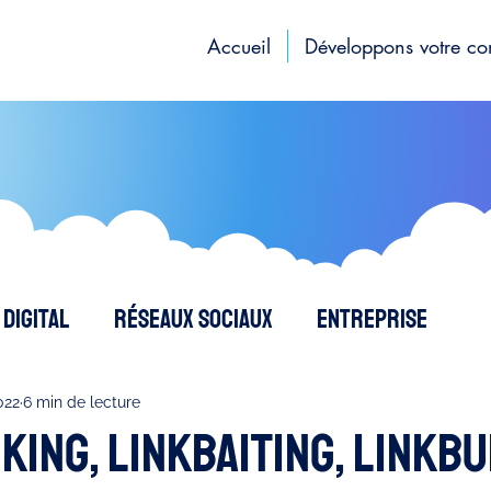
Accueil
Développons votre c
Digital
Réseaux sociaux
Entreprise
Création de contenus
SEO - Référencemen
022
6 min de lecture
king, linkbaiting, linkb