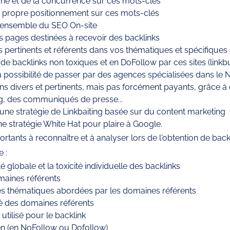
hé et de la concurrence sur ces mots-clés
e propre positionnement sur ces mots-clés
 l'ensemble du SEO On-site 
s pages destinées à recevoir des backlinks 
s pertinents et référents dans vos thématiques et spécifique
n de backlinks non toxiques et en DoFollow par ces sites (linkbu
 possibilité de passer par des agences spécialisées dans le N
iens divers et pertinents, mais pas forcément payants, grâce à 
g, des communiqués de presse...
'une stratégie de Linkbaiting basée sur du content marketing
e stratégie White Hat pour plaire à Google.
rtants à reconnaître et à analyser lors de l'obtention de backl
 :
é globale et la toxicité individuelle des backlinks
aines référents
les thématiques abordées par les domaines référents
té des domaines référents
utilisé pour le backlink
ien (en NoFollow ou Dofollow)