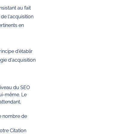
sistant au fait 
de l'acquisition 
rtinents en 
ncipe d'établir 
égie d'acquisition 
niveau du SEO 
lui-même. Le 
attendant, 
le nombre de 
tre Citation 