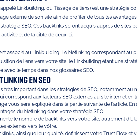
appelé Linkbuilding, ou Tissage de liens) est une stratégie con
ge externe de son site afin de profiter de tous les avantages 
stratégie SEO. Ces backlinks seront acquis auprès de sites pe
ctivité et de la cible de ceux-ci. 
ent associé au Linkbuilding. Le Netlinking correspondant au pri
isition de liens vers votre site, le Linkbuilding étant une strat
se avec le temps dans nos glossaires SEO. 
tlinking en SEO
ids très important dans les stratégies de SEO, notamment au 
qui correspond aux facteurs SEO externes au site internet en 
e vous sera expliqué dans la partie suivante de l'article. En 
antages du Netlinking dans votre stratégie SEO:
mente le nombre de backlinks vers votre site, autrement dit, 
tes externes vers le vôtre, 
inks, ainsi que leur qualité, définissent votre Trust Flow et vo