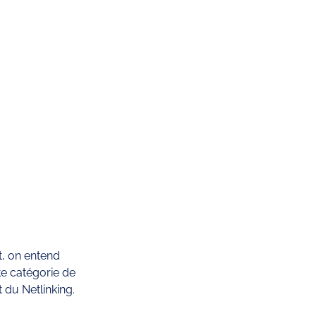
t, on entend 
te catégorie de 
 du Netlinking. 