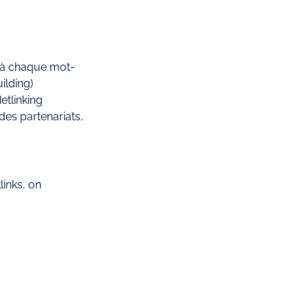
s à chaque mot- 
ilding) 
etlinking
des partenariats, 
inks, on 