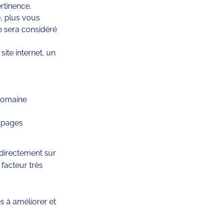
rtinence.
, plus vous 
e sera considéré 
ite internet, un 
 domaine
s pages
 directement sur 
facteur très 
 à améliorer et 