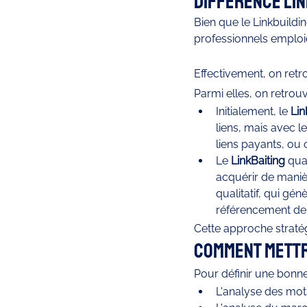
Différence Link
Bien que le Linkbuild
professionnels emploie
Effectivement, on retr
Parmi elles, on retrouv
Initialement, le 
Lin
liens, mais avec l
liens payants, ou 
Le 
LinkBaiting
 qua
acquérir de maniè
qualitatif, qui gé
référencement des
Cette approche stratég
Comment mettre
Pour définir une bonne 
L'analyse des mot