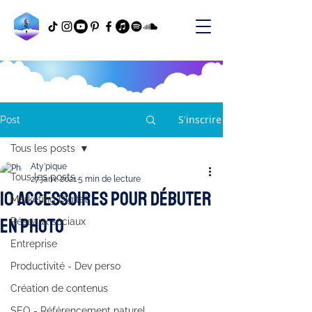
S'inscrire
Post
Tous les posts
Aty'pique
Tous les posts
27 janv. 2021
5 min de lecture
10 accessoires pour débuter
Marketing Digital
en photo
Réseaux sociaux
Entreprise
Productivité - Dev perso
Création de contenus
SEO - Référencement naturel