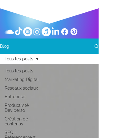
Blog
Tous les posts
Tous les posts
Marketing Digital
Réseaux sociaux
Entreprise
Productivité -
Dev perso
Création de
contenus
SEO -
Référencement