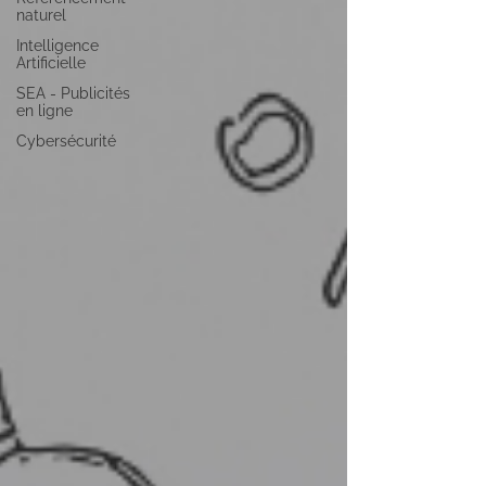
naturel
Intelligence
Artificielle
SEA - Publicités
en ligne
Cybersécurité