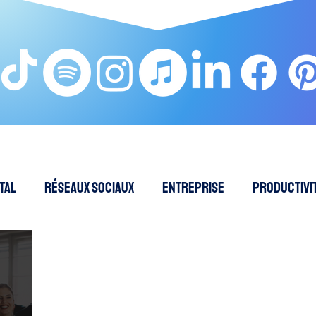
tal
Réseaux sociaux
Entreprise
Productivit
EO - Référencement naturel
Intelligence Artificielle
Cybersécurité