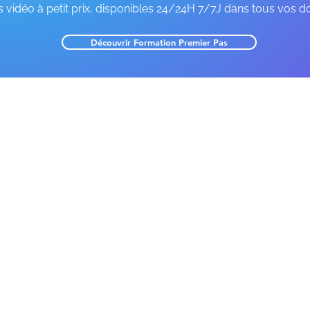
 vidéo à petit prix, disponibles 24/24H 7/7J dans tous vos d
Découvrir Formation Premier Pas