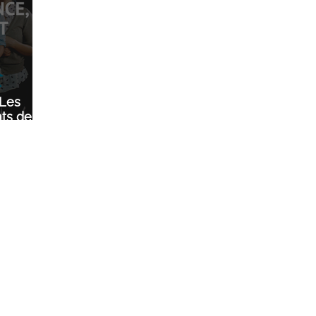
 Les
ts de