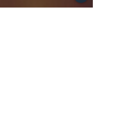
RÉSEAUX SOCIAUX
Les réseaux sociaux sous
estimés dans le marketing
digital
Lorsqu'on veut développer sa visibilité sur
internet, on pense souvent aux réseaux
sociaux. Parmi eux, Instagram, Facebook...
Mais n'y...