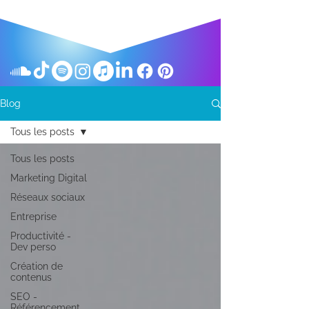
Blog
Tous les posts
Tous les posts
Marketing Digital
Réseaux sociaux
Entreprise
Productivité -
Dev perso
Création de
contenus
SEO -
Référencement