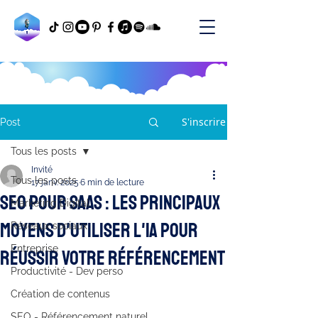
S'inscrire
Post
Tous les posts
Invité
Tous les posts
17 janv. 2025
6 min de lecture
SEO pour SaaS : les principaux
Marketing Digital
moyens d'utiliser l'IA pour
Réseaux sociaux
Entreprise
réussir votre référencement
Productivité - Dev perso
Création de contenus
SEO - Référencement naturel