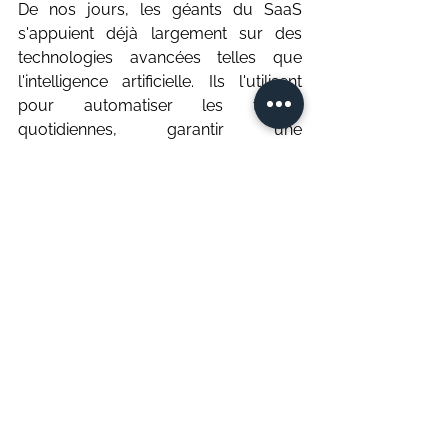
De nos jours, les géants du SaaS 
s'appuient déjà largement sur des 
technologies avancées telles que 
l'intelligence artificielle. Ils l'utilisent 
pour automatiser les tâches 
quotidiennes, garantir une 
personnalisation à grande échelle et 
améliorer le référencement. Grâce à 
ce guide, vous savez désormais 
comment utiliser l'intelligence 
artificielle pour renforcer votre 
stratégie de référencement. Utilisez 
ces connaissances pour augmenter 
votre visibilité en ligne et attirer des 
acheteurs potentiels vers votre site 
Web !
SEO - Référencement naturel
Intelligence Artificielle