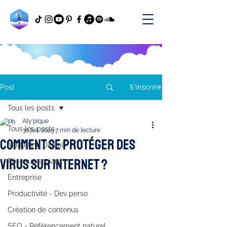
S'inscrire
Post
Tous les posts
Aty'pique
Tous les posts
30 juil. 2025
7 min de lecture
Comment se protéger des
Marketing Digital
virus sur internet ?
Réseaux sociaux
Entreprise
Productivité - Dev perso
Création de contenus
SEO - Référencement naturel