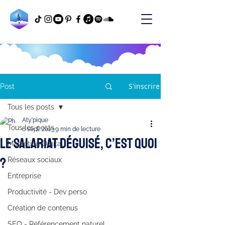
S'inscrire
Post
Tous les posts
Aty'pique
Tous les posts
6 sept. 2023
9 min de lecture
Le salariat déguisé, c’est quoi
Marketing Digital
?
Réseaux sociaux
Entreprise
Productivité - Dev perso
Création de contenus
SEO - Référencement naturel