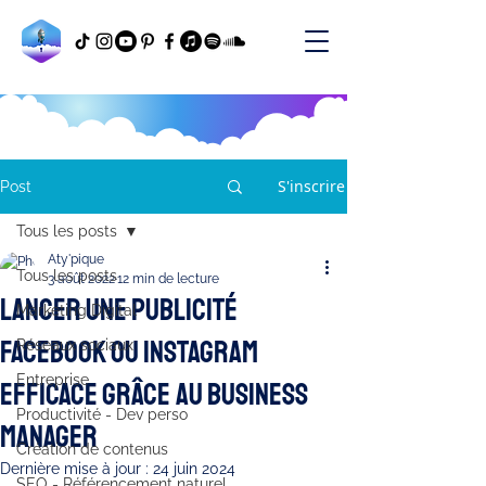
S'inscrire
Post
Tous les posts
Aty'pique
Tous les posts
3 août 2022
12 min de lecture
Lancer une publicité
Marketing Digital
Facebook ou Instagram
Réseaux sociaux
Entreprise
efficace grâce au Business
Productivité - Dev perso
Manager
Création de contenus
Dernière mise à jour :
24 juin 2024
SEO - Référencement naturel