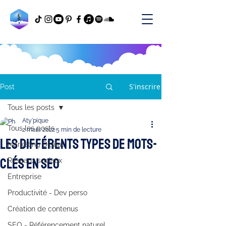
S'inscrire
Post
Tous les posts
Aty'pique
Tous les posts
2 mars 2022
5 min de lecture
Les différents types de mots-
Marketing Digital
clés en SEO
Réseaux sociaux
Entreprise
Productivité - Dev perso
Création de contenus
SEO - Référencement naturel