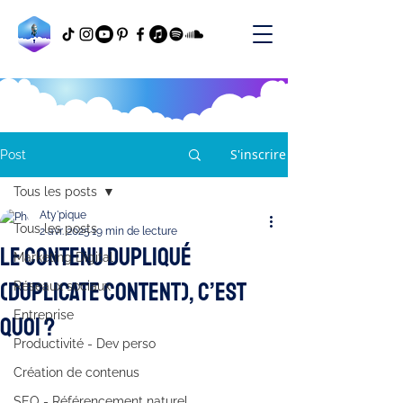
S'inscrire
Post
Tous les posts
Aty'pique
Tous les posts
2 avr. 2025
19 min de lecture
Le contenu dupliqué
Marketing Digital
(duplicate content), c’est
Réseaux sociaux
Entreprise
quoi ?
Productivité - Dev perso
Création de contenus
SEO - Référencement naturel