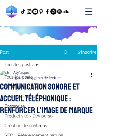
S'inscrire
Post
Tous les posts
Aty'pique
Tous les posts
25 oct. 2024
3 min de lecture
Communication sonore et
Marketing Digital
accueil téléphonique :
Réseaux sociaux
Entreprise
renforcer l'image de marque
Productivité - Dev perso
Création de contenus
SEO - Référencement naturel