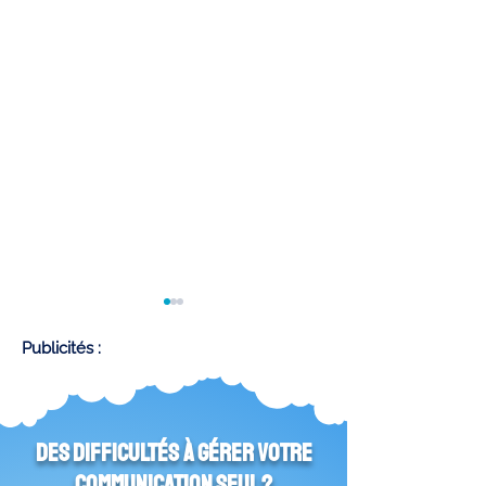
Publicités :
Des difficultés à gérer votre
comment éviter les spams dans
Comment faire trad
communication seul ?