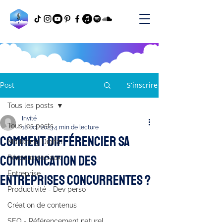
S'inscrire
Post
Tous les posts
Invité
Tous les posts
18 oct. 2023
4 min de lecture
Comment différencier sa
Marketing Digital
communication des
Réseaux sociaux
Entreprise
entreprises concurrentes ?
Productivité - Dev perso
Création de contenus
SEO - Référencement naturel