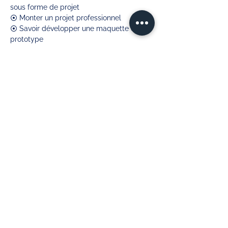
sous forme de projet
⦿ Monter un projet professionnel 
⦿ Savoir développer une maquette ou un 
prototype
⦿ Maîtriser le Test and Learn 
Réserver mon cours en visio-conférence
Votre formatrice
Aty'pique
Entrepreneur depuis 2019 dans le domaine de la
communication digitale, je vous apprends tout
ce que je sais à travers mes cours !
Aty'pique - Elisa GUYON