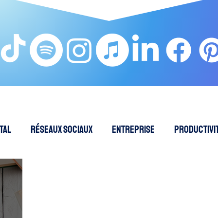
tal
Réseaux sociaux
Entreprise
Productivit
EO - Référencement naturel
Intelligence Artificielle
Cybersécurité