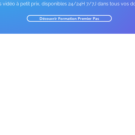
 vidéo à petit prix, disponibles 24/24H 7/7J dans tous vos d
Découvrir Formation Premier Pas