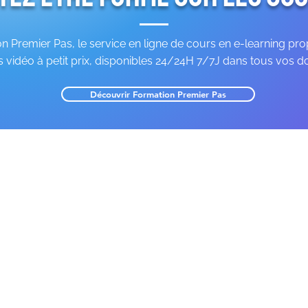
 Premier Pas, le service en ligne de cours en e-learning pr
 vidéo à petit prix, disponibles 24/24H 7/7J dans tous vos d
Découvrir Formation Premier Pas