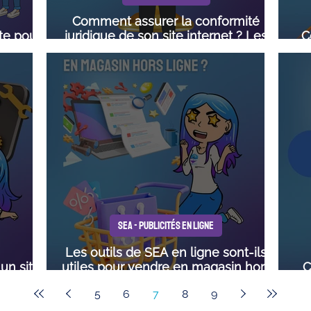
Comment assurer la conformité
te pour
juridique de son site internet ? Les
C
 ?
obligations légales
ana
SEA - PUBLICITÉS EN LIGNE
Les outils de SEA en ligne sont-ils
un site
utiles pour vendre en magasin hors
C
ligne ?
5
6
7
8
9