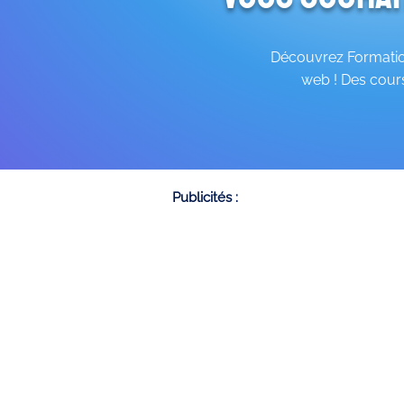
Découvrez Formation
web ! Des cours
Publicités :