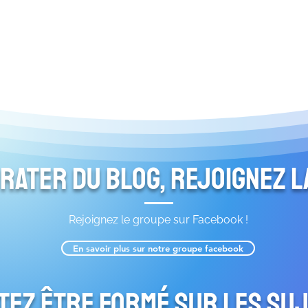
 rater du blog, rejoignez 
Rejoignez le groupe sur Facebook !
En savoir plus sur notre groupe facebook
tez être formé sur les suj