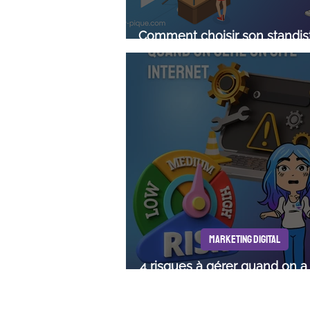
Comment choisir son standis
un salon professionnel
MARKETING DIGITAL
4 risques à gérer quand on a 
internet