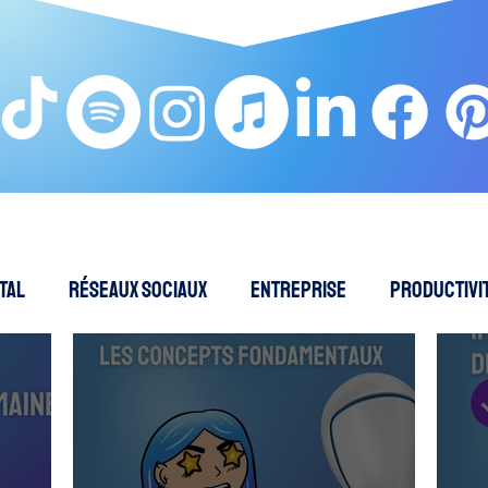
tal
Réseaux sociaux
Entreprise
Productivit
EO - Référencement naturel
Intelligence Artificielle
Cybersécurité