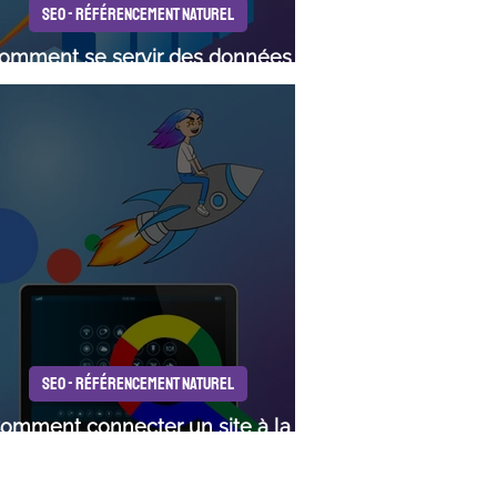
SEO - RÉFÉRENCEMENT NATUREL
omment se servir des données
lytics pour faire décoller son SEO
SEO - RÉFÉRENCEMENT NATUREL
omment connecter un site à la
Google Search Console