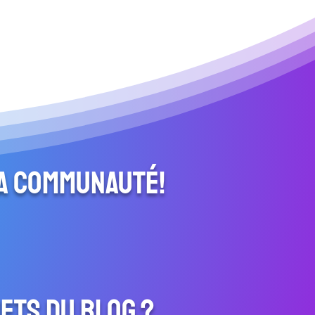
la communauté!
ets du blog ?